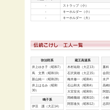
-
ストラップ（小）
-
キーホルダー（小）
-
キーホルダー（大）
弥治郎系
蔵王高湯系
井上ゆき子（昭和7）
木村祐助（大正13）
藁科
蔦 文男（昭和19）
石沢寅雄（大正15）
会田
新山純一（昭和28）
梅木修一（昭和4）
水戸
井上はるみ（昭和
石山和夫（昭和4）
高崎
30）
大宮安光（昭和9）
阿部
岡崎幾雄（昭和10）
小林
鳴子系
阿部進矢（昭和12）
志田
伊豆 護（大正14）