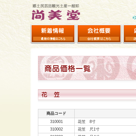
商品コード
310001
花笠 8寸
310002
花笠 尺1寸