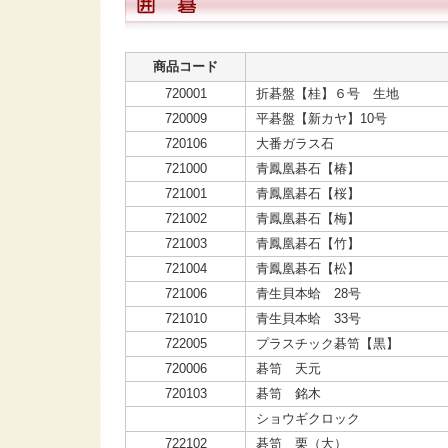
商品コード
720001
折碁盤【桂】６号 生地
720009
平碁盤【新カヤ】10号
720106
大番ガラス石
721000
青鳳凰碁石【椿】
721001
青鳳凰碁石【桜】
721002
青鳳凰碁石【梅】
721003
青鳳凰碁石【竹】
721004
青鳳凰碁石【松】
721006
青生貝本蛤 28号
721010
青生貝本蛤 33号
722005
プラスチック碁笥【黒】
720006
碁笥 天元
720103
碁笥 銘木
ショウギクロック
722102
碁笥 栗（大）