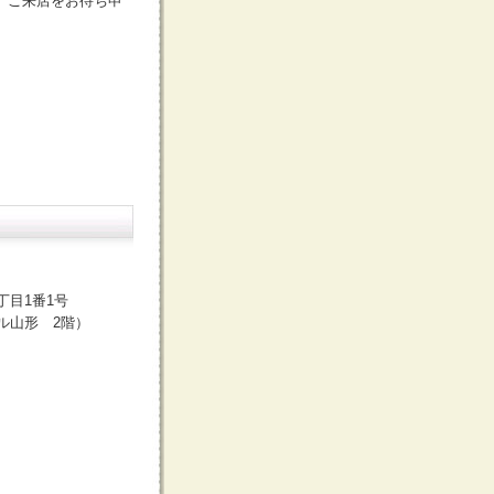
。ご来店をお待ち申
丁目1番1号
ル山形 2階）